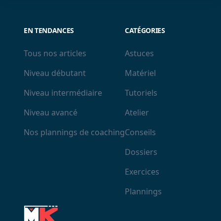
EN TENDANCES
CATÉGORIES
Tous nos articles
Astuces
Niveau débutant
Matériel
Niveau intermédiaire
Tutoriels
Niveau avancé
Atelier
Nos plannings de coaching
Conseils
Dossiers
Exercices
Plannings