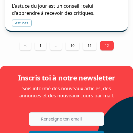
L'astuce du jour est un conseil : celui
d'apprendre à recevoir des critiques.
Astuces
Pagination
<
1
…
10
11
12
des
publications
Inscris toi à notre newsletter
Sois informé des nouveaux articles, des
annonces et des nouveaux cours par mail.