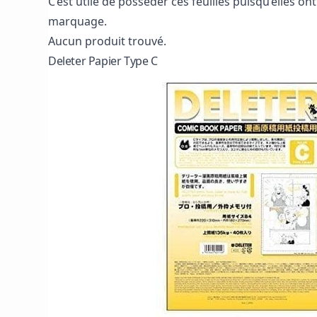
C’est utile de posséder ces feuilles puisqu’elles 
marquage.
Aucun produit trouvé.
Deleter Papier Type C