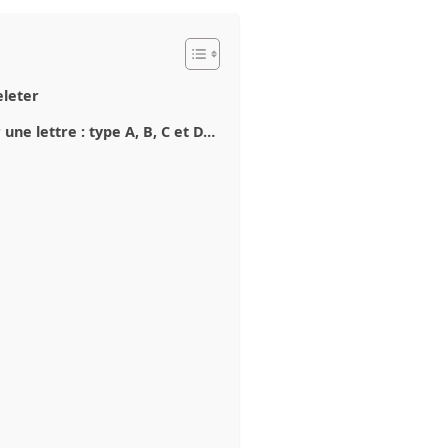
eleter
une lettre : type A, B, C et D…