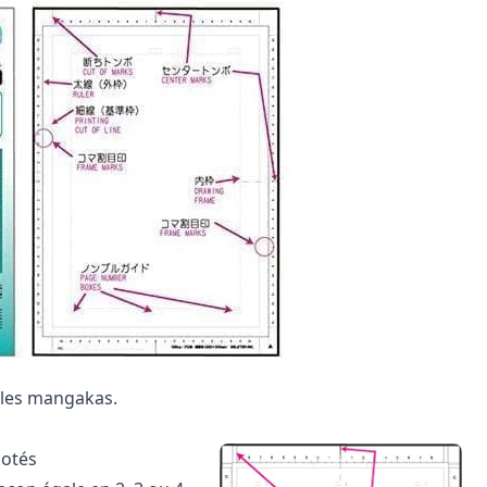
r les mangakas.
cotés