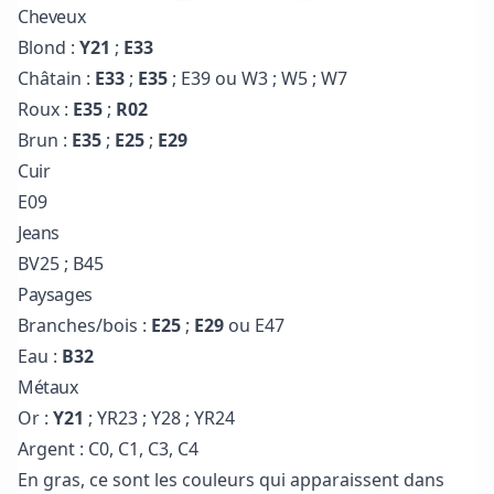
Cheveux
Blond :
Y21
;
E33
Châtain :
E33
;
E35
; E39 ou W3 ; W5 ; W7
Roux :
E35
;
R02
Brun :
E35
;
E25
;
E29
Cuir
E09
Jeans
BV25 ; B45
Paysages
Branches/bois :
E25
;
E29
ou E47
Eau :
B32
Métaux
Or :
Y21
; YR23 ; Y28 ; YR24
Argent : C0, C1, C3, C4
En gras, ce sont les couleurs qui apparaissent dans