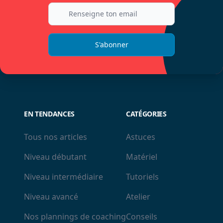
S'abonner
EN TENDANCES
CATÉGORIES
Tous nos articles
Astuces
Niveau débutant
Matériel
Niveau intermédiaire
Tutoriels
Niveau avancé
Atelier
Nos plannings de coaching
Conseils