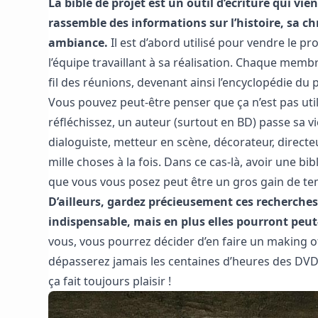
La bible de projet est un outil d’écriture qui v
rassemble des informations sur l’histoire, sa c
ambiance.
Il est d’abord utilisé pour vendre le 
l’équipe travaillant à sa réalisation. Chaque membre
fil des réunions, devenant ainsi l’encyclopédie du p
Vous pouvez peut-être penser que ça n’est pas utile
réfléchissez, un auteur (surtout en BD) passe sa vie
dialoguiste, metteur en scène, décorateur, directe
mille choses à la fois. Dans ce cas-là, avoir une 
que vous vous posez peut être un gros gain de temp
D’ailleurs, gardez précieusement ces recherches 
indispensable, mais en plus elles pourront peut-
vous, vous pourrez décider d’en faire un making o
dépasserez jamais les centaines d’heures des DVD
ça fait toujours plaisir !