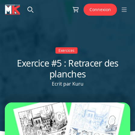
Aller au contenu
Connexion
Open 
Exercices
Exercice #5 : Retracer des
planches
Ecrit par
Kuru